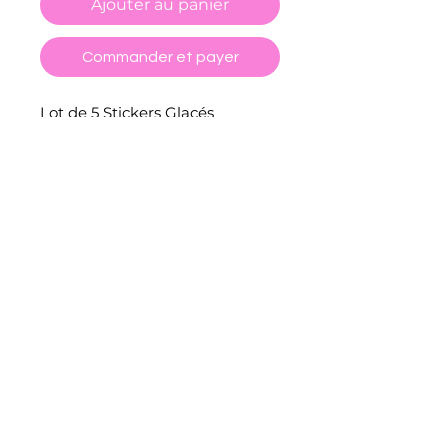
Ajouter au panier
Commander et payer
Lot de 5 Stickers Glacés
-Vinyle holographique
-Réalisé à la main par mes soins
:)
CGV
POLITIQUE DE RETOUR ET REMBOURSEMENT
FORMULAIRE DE RÉTRACTATION
POLITIQUE DE CONFIDENTIALITÉ