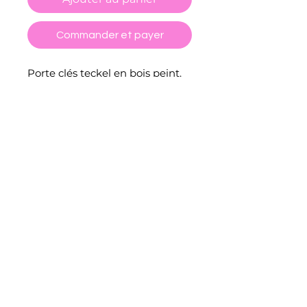
Commander et payer
Porte clés teckel en bois peint.
Réalisés en collaboration avec
PEM Fabrica.
Peint et vernis à la main
CGV
POLITIQUE DE RETOUR ET REMBOURSEMENT
FORMULAIRE DE RÉTRACTATION
POLITIQUE DE CONFIDENTIALITÉ