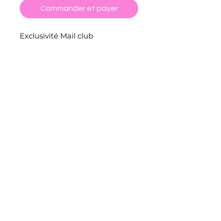
Commander et payer
Exclusivité Mail club
-Vinyle holographique
-Réalisé à la main par mes soins
:)
CGV
POLITIQUE DE RETOUR ET REMBOURSEMENT
FORMULAIRE DE RÉTRACTATION
POLITIQUE DE CONFIDENTIALITÉ
MENTIONS LÉGALES