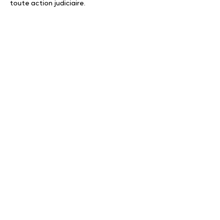
toute action judiciaire.
Formulaire de
rétractation
À compléter et à envoyer uniquement si
vous souhaitez exercer votre droit de
rétractation.
Prénom
Numéro de commande
Nom