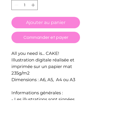
Ajouter au panier
Commander et payer
All you need is... CAKE!
Illustration digitale réalisée et
imprimée sur un papier mat
235g/m2
Dimensions : A6, A5, A4 ou A3
Informations générales :
- Les illustrations sont signées
au dos.
- Les couleurs affichées à l'écran
peuvent légèrement varier à
l'impression.