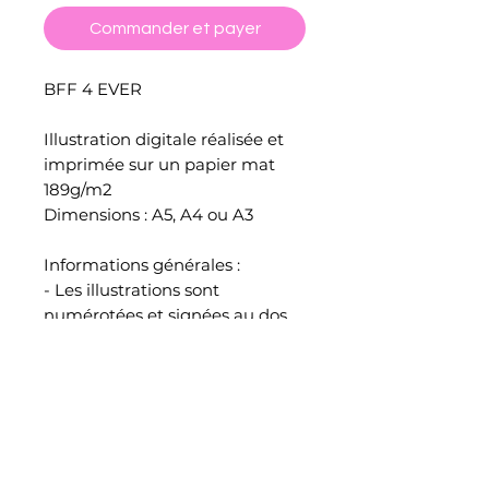
Commander et payer
BFF 4 EVER
Illustration digitale réalisée et
imprimée sur un papier mat
189g/m2
Dimensions : A5, A4 ou A3
Informations générales :
- Les illustrations sont
numérotées et signées au dos.
- Les couleurs affichées à l'écran
peuvent légèrement varier à
l'impression.
- Toutes les illustrations sont
emballées, protégées et
envoyées par mes soins