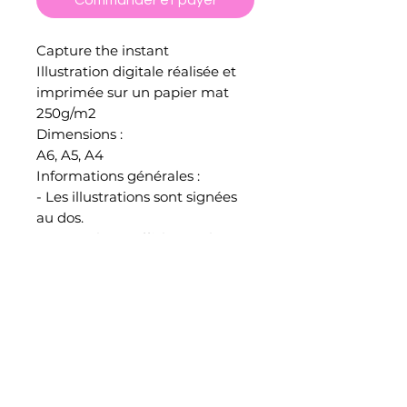
Commander et payer
Capture the instant
Illustration digitale réalisée et
imprimée sur un papier mat
250g/m2
Dimensions :
A6, A5, A4
Informations générales :
- Les illustrations sont signées
au dos.
- Les couleurs affichées à l'écran
peuvent légèrement varier à
l'impression.
- Toutes les illustrations sont
emballées, protégées et
envoyées par mes soins