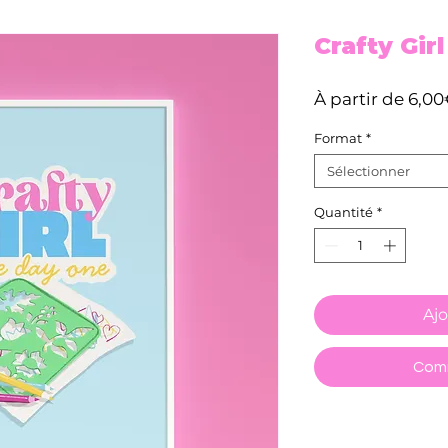
Crafty Girl
À partir de
6,00
Format
*
Sélectionner
Quantité
*
Ajo
Comm