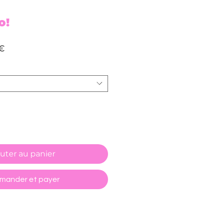
o!
Prix
€
promotionnel
uter au panier
ander et payer