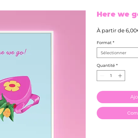
Here we g
À partir de
6,00
Format
*
Sélectionner
Quantité
*
Ajo
Comm