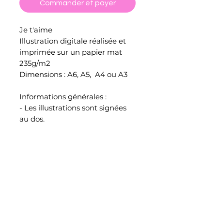
Commander et payer
Je t'aime
Illustration digitale réalisée et
imprimée sur un papier mat
235g/m2
Dimensions : A6, A5, A4 ou A3
Informations générales :
- Les illustrations sont signées
au dos.
- Les couleurs affichées à l'écran
peuvent légèrement varier à
l'impression.
- Toutes les illustrations sont
emballées, protégées et
envoyées par mes soins