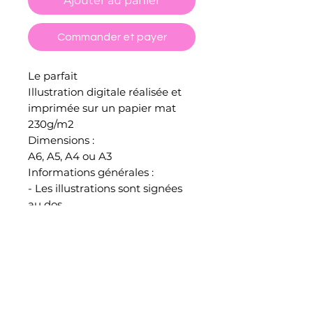
Ajouter au panier
Commander et payer
Le parfait
Illustration digitale réalisée et
imprimée sur un papier mat
230g/m2
Dimensions :
A6, A5, A4 ou A3
Informations générales :
- Les illustrations sont signées
au dos.
- Les couleurs affichées à l'écran
peuvent légèrement varier à
l'impression.
- Toutes les illustrations sont
emballées, protégées et
envoyées par mes soins