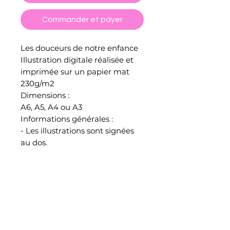
Commander et payer
Les douceurs de notre enfance
Illustration digitale réalisée et
imprimée sur un papier mat
230g/m2
Dimensions :
A6, A5, A4 ou A3
Informations générales :
- Les illustrations sont signées
au dos.
- Les couleurs affichées à l'écran
peuvent légèrement varier à
l'impression.
- Toutes les illustrations sont
emballées, protégées et
envoyées par mes soins