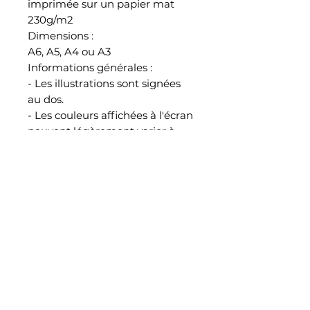
imprimée sur un papier mat
230g/m2
Dimensions :
A6, A5, A4 ou A3
Informations générales :
- Les illustrations sont signées
au dos.
- Les couleurs affichées à l'écran
peuvent légèrement varier à
l'impression.
- Toutes les illustrations sont
emballées, protégées et
envoyées par mes soins
CGV
POLITIQUE DE RETOUR ET REMBOURSEMENT