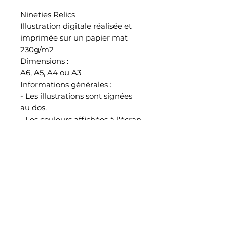
Nineties Relics
Illustration digitale réalisée et
imprimée sur un papier mat
230g/m2
Dimensions :
A6, A5, A4 ou A3
Informations générales :
- Les illustrations sont signées
au dos.
- Les couleurs affichées à l'écran
peuvent légèrement varier à
l'impression.
- Toutes les illustrations sont
emballées, protégées et
envoyées par mes soins