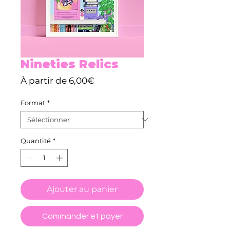
Nineties Relics
Prix
À partir de
6,00€
promotionnel
Format
*
Quantité
*
Ajouter au panier
Commander et payer