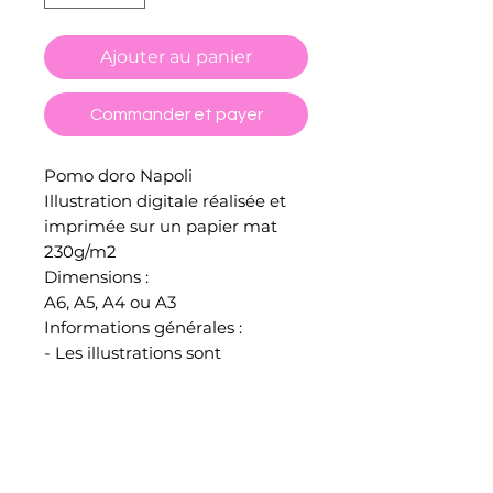
Ajouter au panier
Commander et payer
Pomo doro Napoli
Illustration digitale réalisée et
imprimée sur un papier mat
230g/m2
Dimensions :
A6, A5, A4 ou A3
Informations générales :
- Les illustrations sont
numérotées et signées au dos.
- Les couleurs affichées à l'écran
peuvent légèrement varier à
l'impression.
- Toutes les illustrations sont