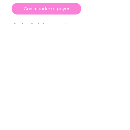
Commander et payer
-Papier Vinyle holographique
-Réalisé à la main par mes soins
:)
CGV
POLITIQUE DE RETOUR ET REMBOURSEMENT
FORMULAIRE DE RÉTRACTATION
POLITIQUE DE CONFIDENTIALITÉ
MENTIONS LÉGALES