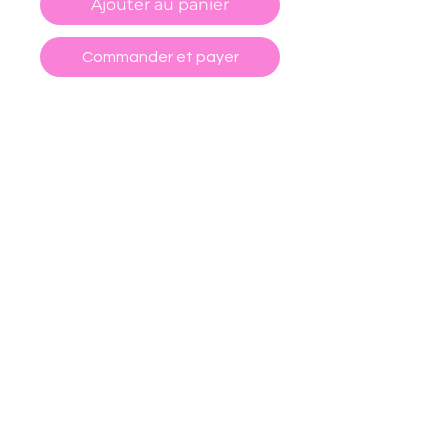
Ajouter au panier
Commander et payer
-Vinyle holographique
-Réalisé à la main par mes soins
:)
CGV
POLITIQUE DE RETOUR ET REMBOURSEMENT
FORMULAIRE DE RÉTRACTATION
POLITIQUE DE CONFIDENTIALITÉ