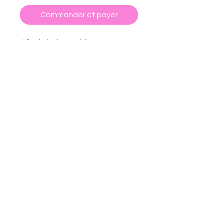
Commander et payer
-Vinyle holographique
-Réalisé à la main par mes soins
:)
CGV
POLITIQUE DE RETOUR ET REMBOURSEMENT
FORMULAIRE DE RÉTRACTATION
POLITIQUE DE CONFIDENTIALITÉ
MENTIONS LÉGALES