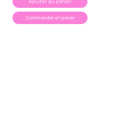
Ajouter au panier
Commander et payer
-Vinyle holographique
-Réalisé à la main par mes soins
:)
CGV
POLITIQUE DE RETOUR ET REMBOURSEMENT
FORMULAIRE DE RÉTRACTATION
POLITIQUE DE CONFIDENTIALITÉ