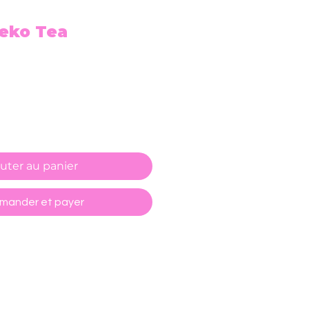
Neko Tea
uter au panier
ander et payer