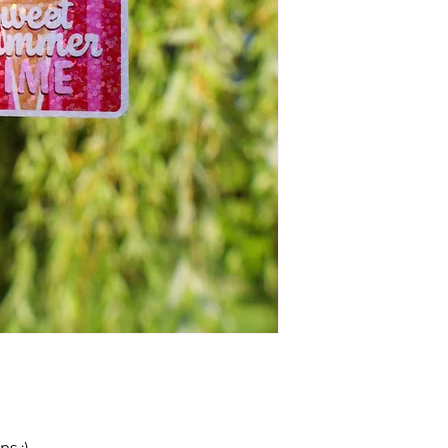
ns :)