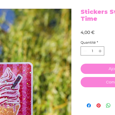
Stickers 
Time
Prix
4,00 €
Quantité
*
Ajo
Comm