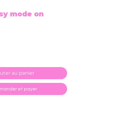
osy mode on
uter au panier
ander et payer