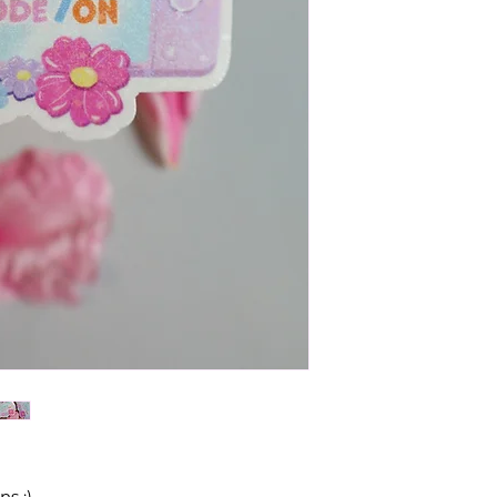
ns :)