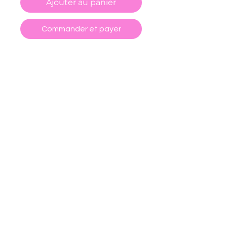
Ajouter au panier
Commander et payer
-Vinyle holographique
-Réalisé à la main par mes soins
:)
CGV
POLITIQUE DE RETOUR ET REMBOURSEMENT
FORMULAIRE DE RÉTRACTATION
POLITIQUE DE CONFIDENTIALITÉ