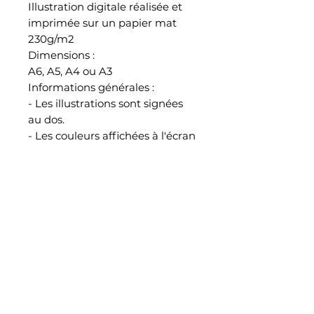
Illustration digitale réalisée et
imprimée sur un papier mat
230g/m2
Dimensions :
A6, A5, A4 ou A3
Informations générales :
- Les illustrations sont signées
au dos.
- Les couleurs affichées à l'écran
peuvent légèrement varier à
l'impression.
- Toutes les illustrations sont
emballées, protégées et
envoyées par mes soins
CGV